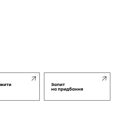
ажити
Запит
на придбання