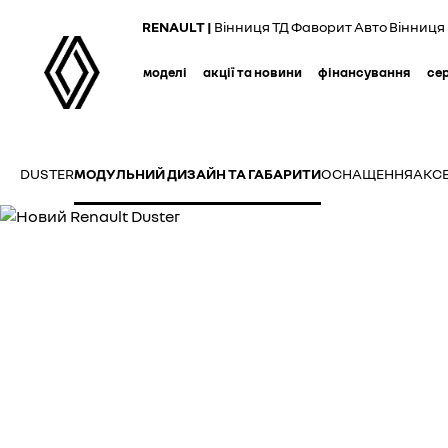
Skip
RENAULT |
Вінниця ТД Фаворит Авто Вінниця
to
main
моделі
акції та новини
фінансування
се
content
DUSTER
МОДУЛЬНИЙ ДИЗАЙН ТА ГАБАРИТИ
ОСНАЩЕННЯ
АКС