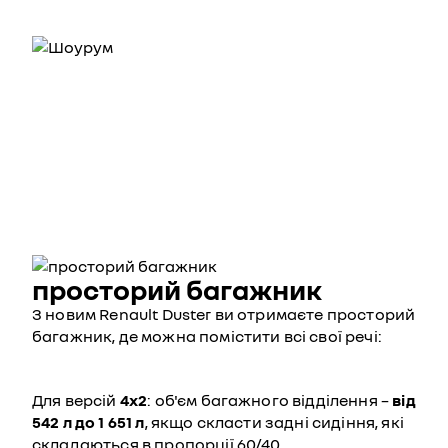
просторий багажник
З новим Renault Duster ви отримаєте просторий
багажник, де можна помістити всі свої речі:
Для версій
4х2
: об'єм багажного відділення –
від
542 л до 1 651 л
, якщо скласти задні сидіння, які
складаються в пропорції 60/40.