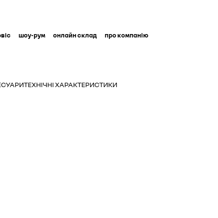
рвіс
шоу-рум
онлайн склад
про компанію
ЕСУАРИ
ТЕХНІЧНІ ХАРАКТЕРИСТИКИ