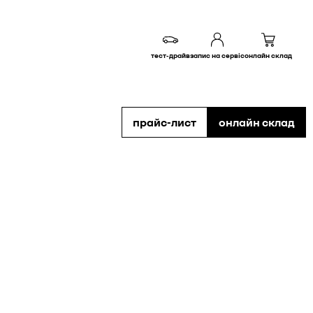
тест-драйв
запис на сервіс
онлайн склад
прайс-лист
онлайн склад