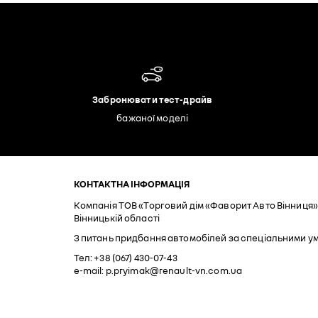
Забронювати тест-драйв
бажаної моделі
КОНТАКТНА ІНФОРМАЦІЯ
Компанія ТОВ «Торговий дім «Фаворит Авто Вінниця» 
Вінницькій області
З питань придбання автомобілей за спеціальними у
Тел: +38 (067) 430-07-43
e-mail: p.pryimak@renault-vn.com.ua