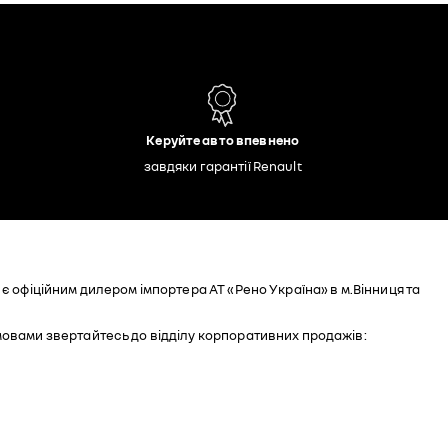
Керуйте авто впевнено
завдяки гарантії Renault
є офіційним дилером імпортера АТ «Рено Україна» в м.Вінниця та
мовами звертайтесь до відділу корпоративних продажів: