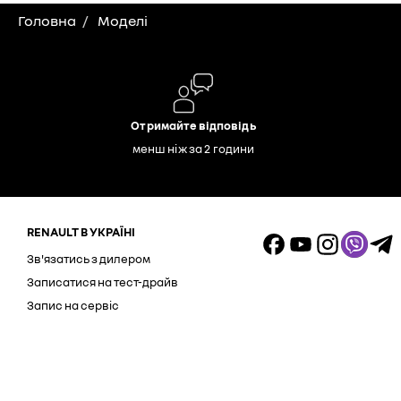
Головна
Моделі
Отримайте відповідь
менш ніж за 2 години
RENAULT В УКРАЇНІ
Зв'язатись з дилером
Записатися на тест-драйв
Запис на сервіс