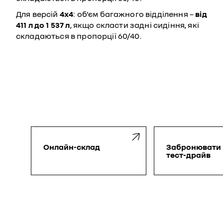
Для версій
4х4
: об'єм багажного відділення –
від
411 л до 1 537 л
, якщо скласти задні сидіння, які
складаються в пропорції 60/40.
Онлайн-склад
Забронювати
тест-драйв