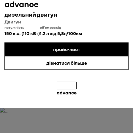
advance
дизельний двигун
Двигун
потужність
об'єм
розхід
150 к.с. (110 кВт)
1.2 л
від 5,8л/100км
прайс-лист
дізнатися більше
advance