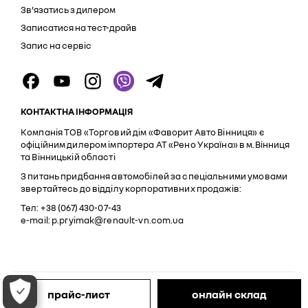
Зв'язатись з дилером
Записатися на тест-драйв
Запис на сервіс
КОНТАКТНА ІНФОРМАЦІЯ
Компанія ТОВ «Торговий дім «Фаворит Авто Вінниця» є
офіційним дилером імпортера АТ «Рено Україна» в м.Вінниця
та Вінницькій області
З питань придбання автомобілей за спеціальними умовами
звертайтесь до відділу корпоративних продажів:
Тел: +38 (067) 430-07-43
e-mail: p.pryimak@renault-vn.com.ua
Юридична інформація
Конфіденційність
прайс-лист
онлайн склад
© 2026 Renault UA