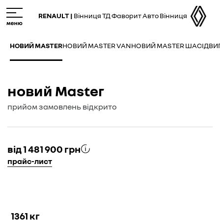
Skip
M
to
e
RENAULT |
Вінниця ТД Фаворит Авто Вінниця
main
n
content
u
НОВИЙ MASTER
НОВИЙ MASTER VAN
НОВИЙ MASTER ШАСІ
ДВИ
новий Master
прийом замовлень відкрито
від 1 481 900 грн
прайс-лист
1361 кг