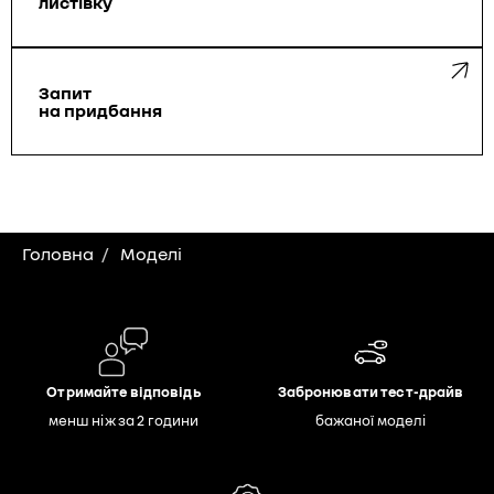
листівку
Запит
на придбання
Головна
Моделі
Отримайте відповідь
Забронювати тест-драйв
менш ніж за 2 години
бажаної моделі