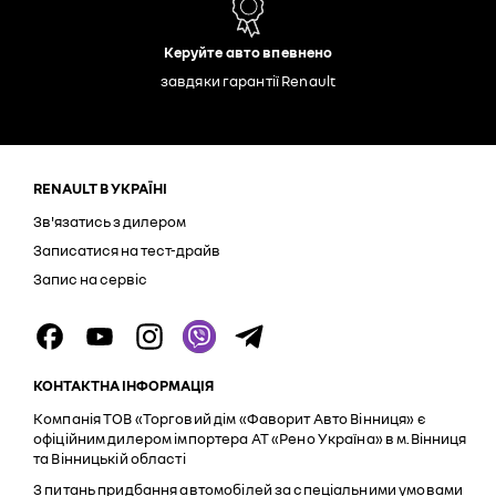
Керуйте авто впевнено
завдяки гарантії Renault
RENAULT В УКРАЇНІ
Зв'язатись з дилером
Записатися на тест-драйв
Запис на сервіс
КОНТАКТНА ІНФОРМАЦІЯ
Компанія ТОВ «Торговий дім «Фаворит Авто Вінниця» є
офіційним дилером імпортера АТ «Рено Україна» в м.Вінниця
та Вінницькій області
З питань придбання автомобілей за спеціальними умовами