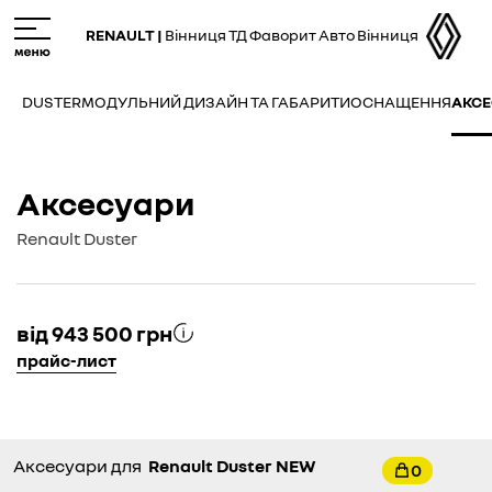
Skip
M
to
e
RENAULT |
Вінниця ТД Фаворит Авто Вінниця
main
n
content
u
DUSTER
МОДУЛЬНИЙ ДИЗАЙН ТА ГАБАРИТИ
ОСНАЩЕННЯ
АКС
Аксесуари
Renault Duster
від 943 500 грн
прайс-лист