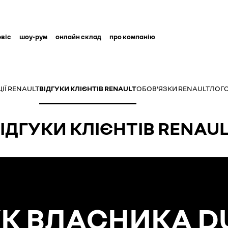
рвіс
шоу-рум
онлайн склад
про компанію
ІЇ RENAULT
ВІДГУКИ КЛІЄНТІВ RENAULT
ОБОВ'ЯЗКИ RENAULT
ЛОГО
ІДГУКИ КЛІЄНТІВ RENAU
УК ВЛАСНИКА D