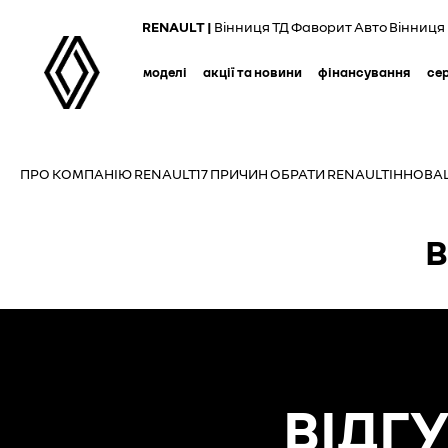
Skip
RENAULT |
Вінниця ТД Фаворит Авто Вінниця
to
main
моделі
акції та новини
фінансування
се
content
ПРО КОМПАНІЮ RENAULT
17 ПРИЧИН ОБРАТИ RENAULT
ІННОВАЦ
В
ВІДГ