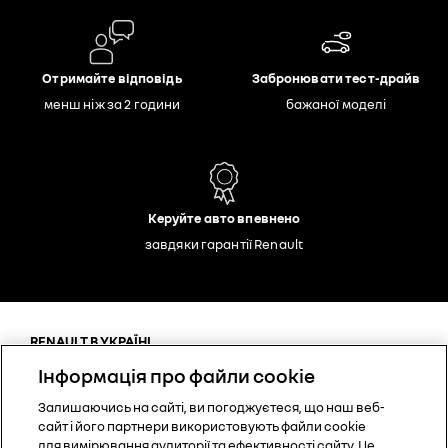
Отримайте відповідь
Забронювати тест-драйв
менш ніж за 2 години
бажаної моделі
Керуйте авто впевнено
завдяки гарантії Renault
RENAULT В УКРАЇНІ
Зв'язатись з дилером
Інформація про файли cookie
Записатися на тест-драйв
Залишаючись на сайті, ви погоджуєтеся, що наш веб-
Запис на сервіс
сайт і його партнери використовують файли cookie
для вимірювання аудиторії та ефективності сайту. Це