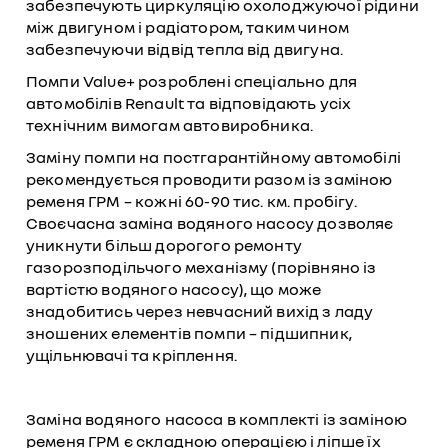
забезпечують циркуляцію охолоджуючої рідини
між двигуном і радіатором, таким чином
забезпечуючи відвід тепла від двигуна.
Помпи Value+ розроблені спеціально для
автомобілів Renault та відповідають усіх
технічним вимогам автовиробника.
Заміну помпи на постгарантійному автомобілі
рекомендується проводити разом із заміною
ременя ГРМ – кожні 60-90 тис. км. пробігу.
Своєчасна заміна водяного насосу дозволяє
уникнути більш дорогого ремонту
газорозподільчого механізму (порівняно із
вартістю водяного насосу), що може
знадобитись через невчасний вихід з ладу
зношених елементів помпи – підшипник,
ущільнювачі та кріплення.
Заміна водяного насоса в комплекті із заміною
ременя ГРМ є складною операцією і ліпше їх