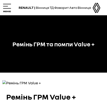
Skip
M
to
e
RENAULT |
Вінниця ТД Фаворит Авто Вінниця
main
n
content
u
Ремінь ГРМ та помпи Value +
Ремінь ГРМ Value +