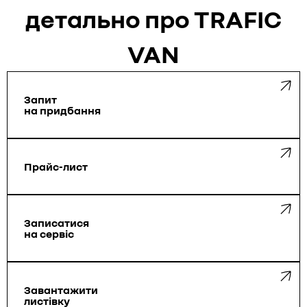
детально про TRAFIC
VAN
Запит
на придбання
Прайс-лист
Запиcатися
на сервіс
Завантажити
листівку