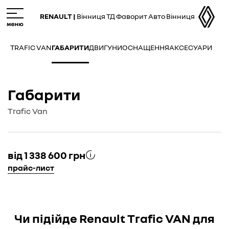
Skip
M
to
e
RENAULT |
Вінниця ТД Фаворит Авто Вінниця
main
n
content
u
TRAFIC VAN
ГАБАРИТИ
ДВИГУНИ
ОСНАЩЕННЯ
АКСЕСУАРИ
Габарити
Trafic Van
від 1 338 600 грн
прайс-лист
Чи підійде Renault Trafic VAN для