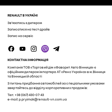
RENAULT В УКРАЇНІ
Зв'язатись з дилером
Записатися на тест-драйв
Запис на сервіс
КОНТАКТНА ІНФОРМАЦІЯ
Компанія ТОВ «Торговий дім «Фаворит Авто Вінниця» є
офіційним дилером імпортера АТ «Рено Україна» в м.Вінниця
та Вінницькій області
З питань придбання автомобілей за спеціальними умовами
звертайтесь до відділу корпоративних продажів:
Тел: +38 (067) 430-07-43
e-mail: p.pryimak@renault-vn.com.ua