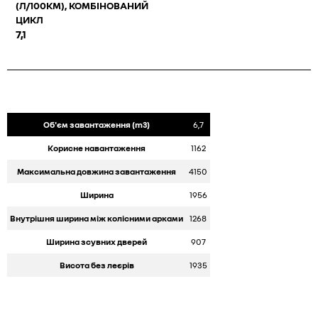
(Л/100КМ), КОМБІНОВАНИЙ
ЦИКЛ
7,1
Об'єм завантаження (m3)
6,7
Корисне навантаження
1162
Максимальна довжина завантаження
4150
Ширина
1956
Внутрішня ширина між колісними арками
1268
Ширина зсувних дверей
907
Висота без леєрів
1935